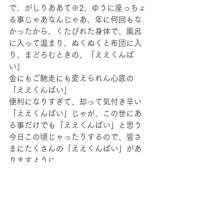
で、がしりああて※2、ゆうに座っちょ
る事じゃあなんじゃあ、年に何回もな
かったから、くたびれた身体で、風呂
に入って温まり、ぬくぬくと布団に入
り、まどろむときの、「ええくんば
い」
金にもご馳走にも変えられん心底の
「ええくんばい」
便利になりすぎて、却って気付き辛い
「ええくんばい」じゃが、この世にあ
る事だけでも「ええくんばい」と思う
今日この頃じゃったりするので、皆さ
まにたくさんの「ええくんばい」があ
りますように。
(H29.7)
※１腹太っとら…おなかいっぱい
※がしりああて…爪に火を灯して頑張
る様