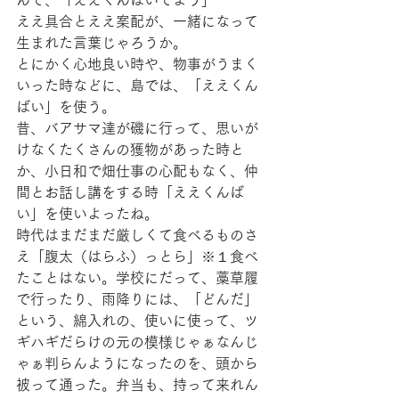
ええ具合とええ案配が、一緒になって
生まれた言葉じゃろうか。
とにかく心地良い時や、物事がうまく
いった時などに、島では、「ええくん
ばい」を使う。
昔、バアサマ達が磯に行って、思いが
けなくたくさんの獲物があった時と
か、小日和で畑仕事の心配もなく、仲
間とお話し講をする時「ええくんば
い」を使いよったね。
時代はまだまだ厳しくて食べるものさ
え「腹太（はらふ）っとら」※１食べ
たことはない。学校にだって、藁草履
で行ったり、雨降りには、「どんだ」
という、綿入れの、使いに使って、ツ
ギハギだらけの元の模様じゃぁなんじ
ゃぁ判らんようになったのを、頭から
被って通った。弁当も、持って来れん