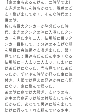
「家の事もあるんけん、二時間でよ」
と泳ぎの許しを待ちかねて、脱兎のご
とく飛び出してゆく。そんな時代の子
供の話。
折しも巨大タンカーが隆盛だった時
代。出光のタンクの沖に入港したタン
カーを見た少年三人、伝馬船に乗りタ
ンカー目指して、子分達の不安げな顔
を尻目に意気揚々と漕ぎ出した。暫く
見ていた子供達もだんだん小さくなる
伝馬船に一人去り二人去り、しまいに
は弟だけになった。尚も見ていた弟だ
ったが、ずいぶん時間が経った事に気
付き、肉眼では見えぬ兄達が急に心配
になり、家に飛んで帰った。
弟の話に島では大騒ぎ。というのも、
途中の岩島辺りは船の難所として有名
だからだ。あわてて男達に船を出して
助けに行ってくれと頼んでいるさ中、