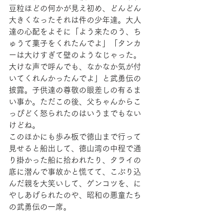
豆粒ほどの何かが見え初め、どんどん
大きくなったそれは件の少年達。大人
達の心配をよそに「よう来たのう、ち
ゅうて菓子をくれたんでよ」「タンカ
ーは大けすぎて壁のようなじゃった。
大けな声で呼んでも、なかなか気が付
いてくれんかったんでよ」と武勇伝の
披露。子供達の尊敬の眼差しの有るま
い事か。ただこの後、父ちゃんからこ
っぴどく怒られたのはいうまでもない
けどね。
このほかにも歩み板で徳山まで行って
見せると船出して、徳山湾の中程で通
り掛かった船に拾われたり、タライの
底に潜んで事故かと慌てて、こぶり込
んだ親を大笑いして、ゲンコツを、に
やしあげられたのや、昭和の悪童たち
の武勇伝の一席。