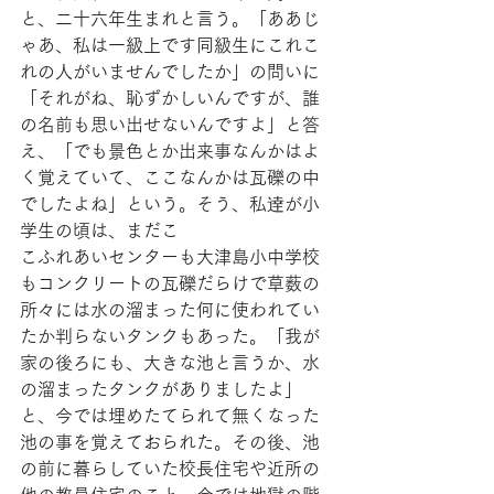
と、二十六年生まれと言う。「ああじ
ゃあ、私は一級上です同級生にこれこ
れの人がいませんでしたか」の問いに
「それがね、恥ずかしいんですが、誰
の名前も思い出せないんですよ」と答
え、「でも景色とか出来事なんかはよ
く覚えていて、ここなんかは瓦礫の中
でしたよね」という。そう、私逹が小
学生の頃は、まだこ
こふれあいセンターも大津島小中学校
もコンクリートの瓦礫だらけで草薮の
所々には水の溜まった何に使われてい
たか判らないタンクもあった。「我が
家の後ろにも、大きな池と言うか、水
の溜まったタンクがありましたよ」
と、今では埋めたてられて無くなった
池の事を覚えておられた。その後、池
の前に暮らしていた校長住宅や近所の