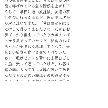
他の教員住宅のこと。今では地獄の階
段と呼ばれている急な階段を上がり下
りして、学校に通い放課後、友達の家
に遊びに行った事など、思い出は次か
ら次に沸いて出た。「昔は野菜を給食
に持って行ってましたよね。だからお
芋ばっかり集まっていたりカボチャば
っかり集まっていたけど、給食のおば
ちゃんが美味しく料理してくれて、美
味しい給食を食べさせてくれていた
わ」「私はピアノを習いに土曜日ごと
に船に乗って通っていたけど、お客は
船の底に入って冬は火鉢が置いてある
んだけど波が強い時はその火鉢が滑っ
てあっちこっちに動くのよね」お兄さ
んが帰るまでの時間六十年ぶりの尽き
せぬ思い出に浸った秋のひと日の出来
事。