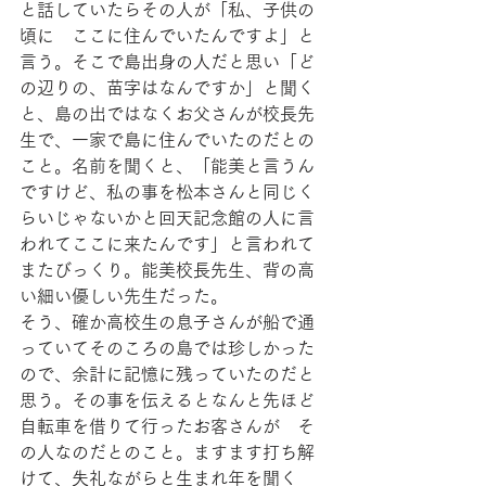
と話していたらその人が「私、子供の
頃に　ここに住んでいたんですよ」と
言う。そこで島出身の人だと思い「ど
の辺りの、苗字はなんですか」と聞く
と、島の出ではなくお父さんが校長先
生で、一家で島に住んでいたのだとの
こと。名前を聞くと、「能美と言うん
ですけど、私の事を松本さんと同じく
らいじゃないかと回天記念館の人に言
われてここに来たんです」と言われて
またびっくり。能美校長先生、背の高
い細い優しい先生だった。
そう、確か高校生の息子さんが船で通
っていてそのころの島では珍しかった
ので、余計に記憶に残っていたのだと
思う。その事を伝えるとなんと先ほど
自転車を借りて行ったお客さんが　そ
の人なのだとのこと。ますます打ち解
けて、失礼ながらと生まれ年を聞く