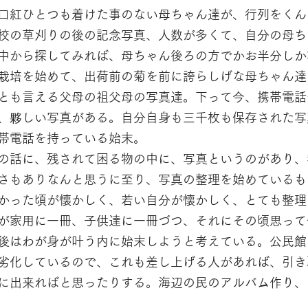
口紅ひとつも着けた事のない母ちゃん達が、行列をくん
校の草刈りの後の記念写真、人数が多くて、自分の母ち
中から探してみれば、母ちゃん後ろの方でかお半分しか
栽培を始めて、出荷前の菊を前に誇らしげな母ちゃん達
とも言える父母の祖父母の写真達。下って今、携帯電話
、夥しい写真がある。自分自身も三千枚も保存された写
帯電話を持っている始末。
の話に、残されて困る物の中に、写真というのがあり、
さもありなんと思うに至り、写真の整理を始めているも
かった頃が懐かしく、若い自分が懐かしく、とても整理
が家用に一冊、子供達に一冊づつ、それにその頃思って
後はわが身が叶う内に始末しようと考えている。公民館
劣化しているので、これも差し上げる人があれば、引き
に出来ればと思ったりする。海辺の民のアルバム作り、