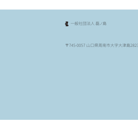
​一般社団法人 磊ノ島
〒745-0057 山口県周南市大字大津島2823