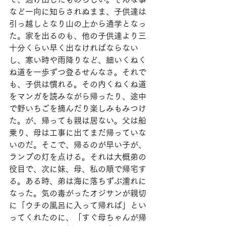
など一向に知らされぬまま、子供達は
引っ越しとなり山の上から通学となっ
た。家を出るのも、他の子供達より三
十分くらい早く出なければならない
し、寒い時や雨降りなど、細いくねく
ね道を一歩ずつ登るせんなさ。それで
も、子供は慣れる。その内くねくね道
をマンガを読みながら帰ったり、途中
で野いちごを摘んだり楽しみもみつけ
た。が、帰っても親は居ない。父は船
乗り、母は工事に出てまだ帰っていな
いのだ。そこで、帰るのが早い子が、
ランプの灯を点ける。それは大概弟の
役目で、次に妹、母、私の順で帰宅す
る。ある時、弟は海に落ちずぶ濡れに
なった。気の毒がったオジサンが親切
に「ウチの風呂に入って帰れば」とい
ってくれたのに、「すぐ母ちゃんが帰