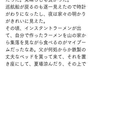
巡航船が戻るのも逐一見えたので時計
がわりになったし、夜は家々の明かり
がきれいに見えた。
その頃、インスタントラーメンが出
て、自分で作ったラーメンを山の家か
ら集落を見ながら食べるのがマイブー
ムだったなあ。父が何処からか鉄製の
丈夫なベッドを貰って来て、それを置
き座にして、夏場涼んだり、その上で
ピクニック気分でご飯を食べたり。子
供心がワクワクする経験をあの山の家
での何年かでさせて貰った。残念なが
ら、旱魃（かんばつ）の年に水不足に
なり離れてしまったが、私の心の二十
パーセント位は山の家にある。時々無
性に思い出す山の家、足が動く内に行
ってみたいと願うこの頃。