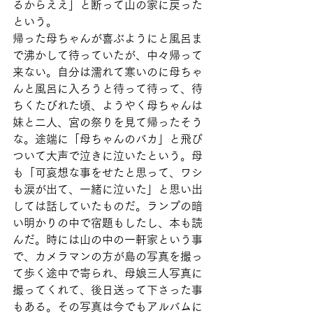
るからええ」と断って山の家に戻った
という。
帰った母ちゃんが喜ぶようにと風呂ま
で沸かして待っていたが、中々帰って
来ない。自分は濡れて寒いのに母ちゃ
んと風呂に入ろうと待って待って、待
ちくたびれた頃、ようやく母ちゃんは
妹と二人、宮の祭りを見て帰ったそう
な。途端に「母ちゃんのバカ」と飛び
ついて大声で泣きに泣いたという。母
も「可哀想な事をせたと思って、ワシ
も涙が出て、一緒に泣いた」と思い出
しては話していたものだ。ランプの暗
い明かりの中で宿題もしたし、本も読
んだ。時には山の中の一軒家という事
で、カメラマンの方が島の写真を撮っ
て歩く途中で寄られ、母娘三人写真に
撮ってくれて、後日送って下さった事
もある。その写真は今でもアルバムに