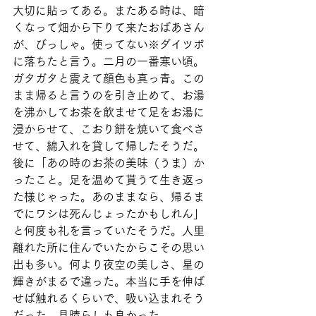
大切に貼ってある。またある時は、暗
くなって畑から下りて来たおばあさん
が、びっしゃ。使ってない※ダイツボ
に落ちたと言う。二月の一番寒い頃。
ガタガタと震えて顔色も真っ青。この
まま帰ると言うのを引き止めて、お湯
を沸かしてお茶を飲ませて足をお湯に
浸からせて、こおり餅を焼いて食べさ
せて、綿入れを貸して帰したそうだ。
後に「あの時のお茶の美味（うま）か
ったこと。足を温めて貰うて生き返っ
た様じゃった。あのままなら、帰るま
でにワシは死んじょったかもしれん」
と何度も礼を言っていたそうだ。人里
離れた所に住んでいたからこその思い
出も多い。何より夜空の美しさ、星の
輝きがまるで違った。本当に手を伸ば
せば触れるくらいで、吸い込まれそう
だった。見晴らしも良かった。